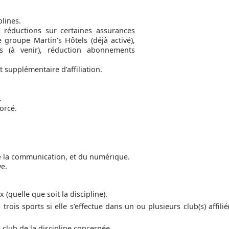
plines.
), réductions sur certaines assurances
e groupe Martin’s Hôtels (déjà activé),
rs (à venir), réduction abonnements
t supplémentaire d’affiliation.
.
orcé.
e la communication, et du numérique.
ve.
 (quelle que soit la discipline).
ois sports si elle s’effectue dans un ou plusieurs club(s) affilié(
n club de la discipline concernée.