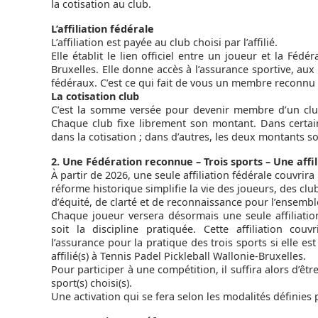
la cotisation au club.
L’affiliation fédérale
L’affiliation est payée au club choisi par l’affilié.
Elle établit le lien officiel entre un joueur et la Fédé
Bruxelles. Elle donne accès à l’assurance sportive, aux 
fédéraux. C’est ce qui fait de vous un membre reconnu 
La cotisation club
C’est la somme versée pour devenir membre d’un club
Chaque club fixe librement son montant. Dans certains 
dans la cotisation ; dans d’autres, les deux montants s
2. Une Fédération reconnue – Trois sports – Une affil
À partir de 2026, une seule affiliation fédérale couvrira l
réforme historique simplifie la vie des joueurs, des club
d’équité, de clarté et de reconnaissance pour l’ensem
Chaque joueur versera désormais une seule affiliatio
soit la discipline pratiquée. Cette affiliation cou
l’assurance pour la pratique des trois sports si elle es
affilié(s) à Tennis Padel Pickleball Wallonie-Bruxelles.
Pour participer à une compétition, il suffira alors d’êt
sport(s) choisi(s).
Une activation qui se fera selon les modalités définies p