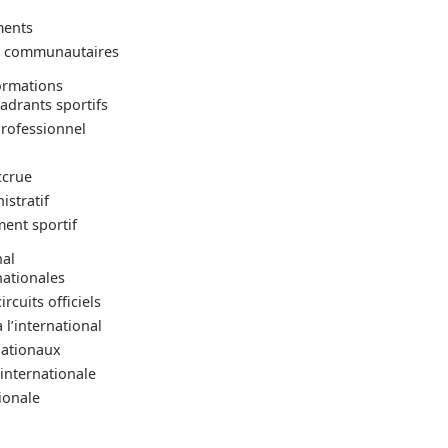
ments
 et communautaires
ormations
adrants sportifs
professionnel
ccrue
stratif
ent sportif
nal
nationales
rcuits officiels
 l’international
nationaux
 internationale
ionale