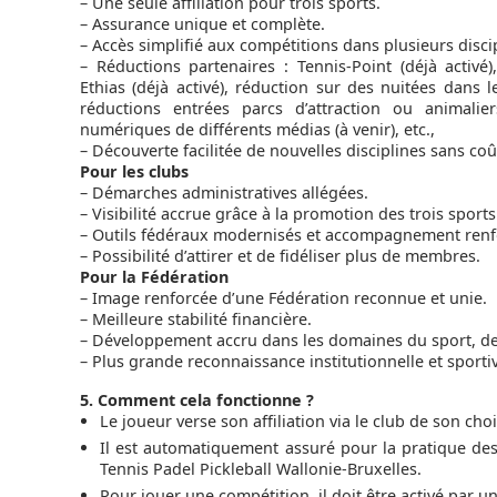
– Une seule affiliation pour trois sports.
– Assurance unique et complète.
– Accès simplifié aux compétitions dans plusieurs disci
– Réductions partenaires : Tennis-Point (déjà activé
Ethias (déjà activé), réduction sur des nuitées dans l
réductions entrées parcs d’attraction ou animalie
numériques de différents médias (à venir), etc.,
– Découverte facilitée de nouvelles disciplines sans coû
Pour les clubs
– Démarches administratives allégées.
– Visibilité accrue grâce à la promotion des trois sports
– Outils fédéraux modernisés et accompagnement renf
– Possibilité d’attirer et de fidéliser plus de membres.
Pour la Fédération
– Image renforcée d’une Fédération reconnue et unie.
– Meilleure stabilité financière.
– Développement accru dans les domaines du sport, d
– Plus grande reconnaissance institutionnelle et sporti
5. Comment cela fonctionne ?
Le joueur verse son affiliation via le club de son choix
Il est automatiquement assuré pour la pratique des tr
Tennis Padel Pickleball Wallonie-Bruxelles.
Pour jouer une compétition, il doit être activé par u