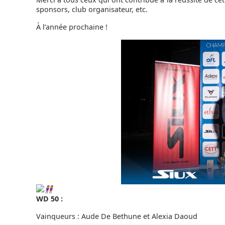
sponsors, club organisateur, etc.
À l’année prochaine !
WD 50 :
Vainqueurs : Aude De Bethune et Alexia Daoud