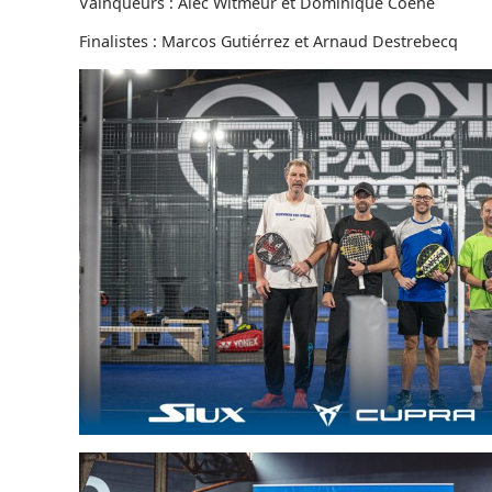
Vainqueurs : Alec Witmeur et Dominique Coene
Finalistes : Marcos Gutiérrez et Arnaud Destrebecq