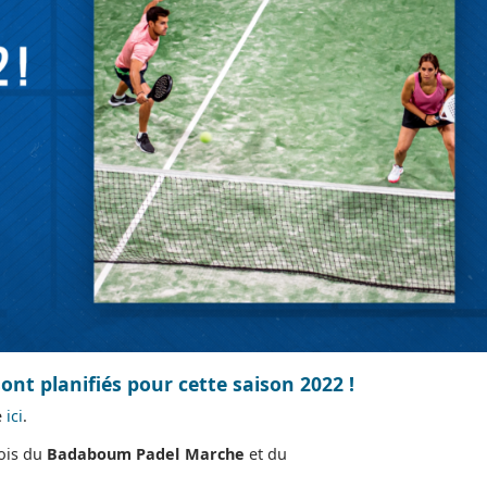
sont planifiés pour cette saison 2022 !
e
ici
.
nois du
Badaboum Padel Marche
et du